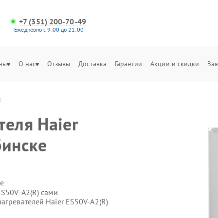
+7 (351) 200-70-49
Ежедневно с 9:00 до 21:00
ны
О нас
Отзывы
Доставка
Гарантии
Акции и скидки
Зая
е
теля Haier
бинске
е
ES50V-A2(R) сами
агревателей Haier ES50V-A2(R)