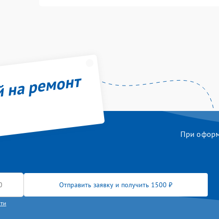
й на ремонт
При оформл
Отправить заявку и получить 1500 ₽
сти