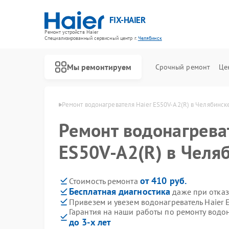
FIX-HAIER
Ремонт устройств Haier
Специализированный cервисный центр г.
Челябинск
Мы ремонтируем
Срочный ремонт
Це
 Haier в Челябинске
Ремонт водонагревателя Haier ES50V-A2(R) в Челябинск
Ремонт водонагрева
ES50V-A2(R) в Челя
от 410 руб.
Стоимость ремонта
Бесплатная диагностика
даже при отказ
Привезем и увезем водонагреватель Haier 
Гарантия на наши работы по ремонту водон
до 3-х лет
Ремонт стиральных машин Haier
Ремонт духовых шкафов Haier
Ремонт сушильных машин Haier
Ремонт варочных панелей Haier
Ремонт морозильных камер Haier
Ремонт роботов-пылесосов Haier
Ремонт посудомоечных машин Haier
Ремонт парогенераторов Haier
Ремонт микроволновых печей Haier
Ремонт сушильных автоматов Haier