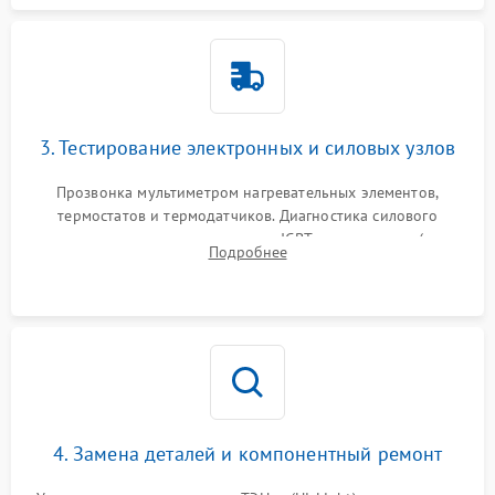
3. Тестирование электронных и силовых узлов
Прозвонка мультиметром нагревательных элементов,
термостатов и термодатчиков. Диагностика силового
модуля, реле, диодных мостов и IGBT-транзисторов (для
Подробнее
индукции). Проверка кранов и газ-контроля (для газовых
панелей).
4. Замена деталей и компонентный ремонт