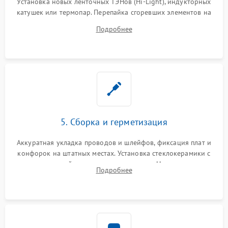
Установка новых ленточных ТЭНов (Hi-Light), индукторных
катушек или термопар. Перепайка сгоревших элементов на
плате управления, восстановление токопроводящих
Подробнее
дорожек. Очистка контактов и замена поврежденной
проводки.
5. Сборка и герметизация
Аккуратная укладка проводов и шлейфов, фиксация плат и
конфорок на штатных местах. Установка стеклокерамики с
проверкой равномерности зазоров. Нанесение
Подробнее
термостойкого герметика или укладка уплотнительной
ленты по контуру.