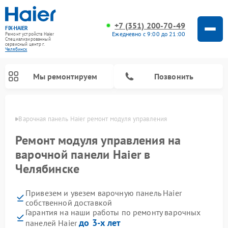
+7 (351) 200-70-49
FIX-HAIER
Ежедневно с 9:00 до 21:00
Ремонт устройств Haier
Специализированный
cервисный центр г.
Челябинск
Мы ремонтируем
Позвонить
инске
Варочная панель Haier ремонт модуля управления
Ремонт модуля управления на
варочной панели Haier в
Челябинске
Привезем и увезем варочную панель Haier
собственной доставкой
Гарантия на наши работы по ремонту варочных
Ремонт стиральных машин Haier
Ремонт морозильных камер Haier
Ремонт посудомоечных машин Haier
Ремонт сушильных машин Haier
Ремонт роботов-пылесосов Haier
Ремонт микроволновых печей Haier
Ремонт сушильных автоматов Haier
до 3-х лет
панелей Haier