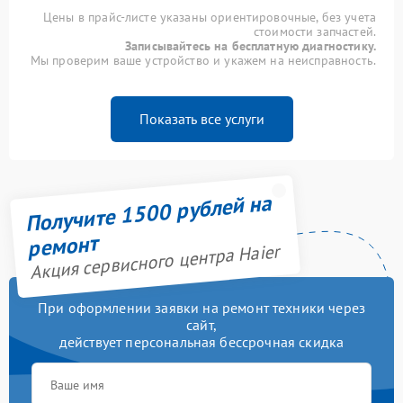
Цены в прайс-листе указаны ориентировочные, без учета
стоимости запчастей.
Записывайтесь на бесплатную диагностику.
Мы проверим ваше устройство и укажем на неисправность.
Показать все услуги
Получите 1500 рублей на
ремонт
Акция сервисного центра Haier
При оформлении заявки на ремонт техники через
сайт,
действует персональная бессрочная скидка