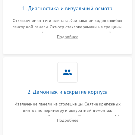
1. Диагностика и визуальный осмотр
Отключение от сети или газа. Считывание кодов ошибок
сенсорной панели. Осмотр стеклокерамики на трещины,
проверка конфорок на равномерность нагрева. Опрос
Подробнее
клиента о симптомах (не включается, не видит посуду,
щелкает).
2. Демонтаж и вскрытие корпуса
Извлечение панели из столешницы. Снятие крепежных
винтов по периметру и аккуратный демонтаж
стеклокерамической поверхности. Отсоединение шлейфов
Подробнее
сенсорного блока для доступа к силовым платам, катушкам
или ТЭНам.