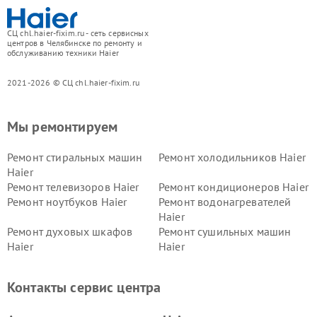
СЦ chl.haier-fixim.ru - сеть сервисных
центров в Челябинске по ремонту и
обслуживанию техники Haier
2021-2026 © СЦ chl.haier-fixim.ru
Мы ремонтируем
Ремонт стиральных машин
Ремонт холодильников Haier
Haier
Ремонт телевизоров Haier
Ремонт кондиционеров Haier
Ремонт ноутбуков Haier
Ремонт водонагревателей
Haier
Ремонт духовых шкафов
Ремонт сушильных машин
Haier
Haier
Ремонт варочных панелей
Ремонт морозильных камер
Haier
Haier
Контакты сервис центра
Ремонт роботов-пылесосов
Ремонт посудомоечных
Haier
машин Haier