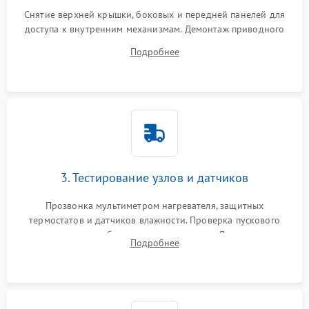
Снятие верхней крышки, боковых и передней панелей для
доступа к внутренним механизмам. Демонтаж приводного
ремня, панели управления и защитных кожухов.
Подробнее
Обеспечение свободного доступа к ТЭНу, компрессору,
двигателю и дренажной помпе.
3. Тестирование узлов и датчиков
Прозвонка мультиметром нагревателя, защитных
термостатов и датчиков влажности. Проверка пускового
конденсатора, обмоток мотора и помпы. Для машин с
Подробнее
тепловым насосом — диагностика работы компрессора и
оценка циркуляции хладагента.