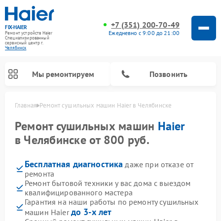
+7 (351) 200-70-49
FIX-HAIER
Ежедневно с 9:00 до 21:00
Ремонт устройств Haier
Специализированный
cервисный центр г.
Челябинск
Мы ремонтируем
Позвонить
Главная
Ремонт сушильных машин Haier в Челябинске
Ремонт сушильных машин
Haier
в Челябинске от 800 руб.
Бесплатная диагностика
даже при отказе от
ремонта
Ремонт бытовой техники у вас дома с выездом
квалифицированного мастера
Гарантия на наши работы по ремонту сушильных
Ремонт стиральных машин Haier
Ремонт морозильных камер Haier
Ремонт посудомоечных машин Haier
Ремонт варочных панелей Haier
Ремонт роботов-пылесосов Haier
Ремонт микроволновых печей Haier
Ремонт сушильных автоматов Haier
до 3-х лет
машин Haier