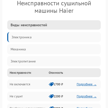
Неисправности сушильной
машины Haier
Виды неисправностей
Электроника
Механика
Электропитание
Неисправности
Стоимость
Нагрев
Не включается
1700 ₽
Подробнее →
Механические повреждения
Не сушит
2200 ₽
Подробнее →
Оптика