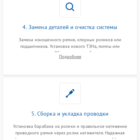
4. Замена деталей и очистка системы
Замена изношенного ремня, опорных роликов или
подшипников. Установка нового ТЭНа, помпы или
термодатчиков. Обязательная глубокая очистка
Подробнее
конденсатора, крыльчатки вентилятора и воздуховодов от
ворса. Восстановление платы управления.
5. Сборка и укладка проводки
Установка барабана на ролики и правильное натяжение
приводного ремня через ролик натяжителя. Надежная
фиксация всех узлов, подключение клемм и шлейфов к