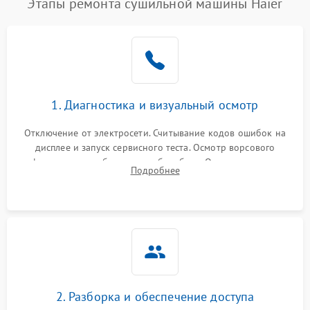
Этапы ремонта сушильной машины Haier
1. Диагностика и визуальный осмотр
Отключение от электросети. Считывание кодов ошибок на
дисплее и запуск сервисного теста. Осмотр ворсового
фильтра, теплообменника и барабана. Опрос клиента о
Подробнее
неисправностях (не сушит, не крутит барабан, сильно шумит
или выдает ошибку).
2. Разборка и обеспечение доступа