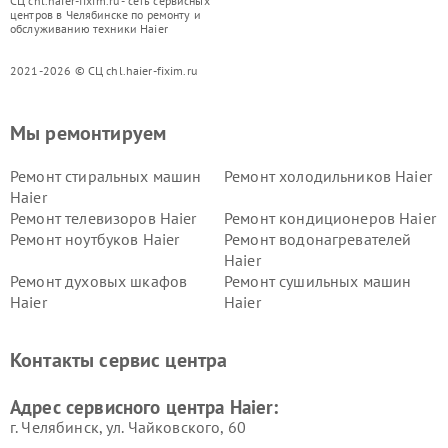
СЦ chl.haier-fixim.ru - сеть сервисных
центров в Челябинске по ремонту и
обслуживанию техники Haier
2021-2026 © СЦ chl.haier-fixim.ru
Мы ремонтируем
Ремонт стиральных машин
Ремонт холодильников Haier
Haier
Ремонт телевизоров Haier
Ремонт кондиционеров Haier
Ремонт ноутбуков Haier
Ремонт водонагревателей
Haier
Ремонт духовых шкафов
Ремонт сушильных машин
Haier
Haier
Ремонт варочных панелей
Ремонт морозильных камер
Haier
Haier
Контакты сервис центра
Ремонт роботов-пылесосов
Ремонт посудомоечных
Haier
машин Haier
Адрес сервисного центра Haier:
г. Челябинск, ул. Чайковского, 60