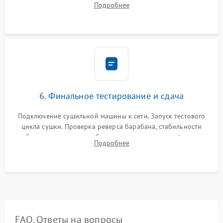
Подробнее
модулю управления. Монтаж корпусных панелей, люка и
верхней крышки устройства.
6. Финальное тестирование и сдача
Подключение сушильной машины к сети. Запуск тестового
цикла сушки. Проверка реверса барабана, стабильности
набора температуры, работы дренажного насоса (откачка
Подробнее
конденсата) и отсутствия посторонних скрипов, стуков или
вибраций.
FAQ. Ответы на вопросы