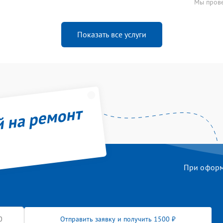
Мы прове
Показать все услуги
й на ремонт
При оформл
Отправить заявку и получить 1500 ₽