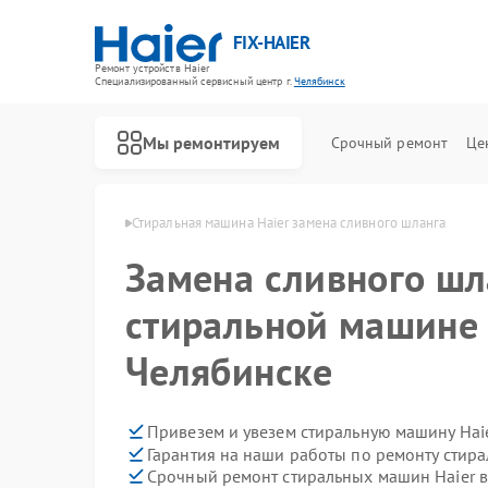
FIX-HAIER
Ремонт устройств Haier
Специализированный cервисный центр г.
Челябинск
Мы ремонтируем
Срочный ремонт
Це
Haier в Челябинске
Стиральная машина Haier замена сливного шланга
Замена сливного шл
стиральной машине 
Челябинске
Привезем и увезем стиральную машину Hai
Гарантия на наши работы по ремонту стир
Срочный ремонт стиральных машин Haier в
Ремонт водонагревателей Haier
Ремонт духовых шкафов Haier
Ремонт сушильных машин Haier
Ремонт варочных панелей Haier
Ремонт морозильных камер Haier
Ремонт роботов-пылесосов Haier
Ремонт посудомоечных машин Haier
Ремонт парогенераторов Haier
Ремонт микроволновых печей Haier
Ремонт сушильных автоматов Haier