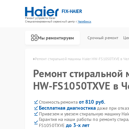
FIX-HAIER
Ремонт устройств Haier
Специализированный cервисный центр г.
Челябинск
Мы ремонтируем
Срочный ремонт
Це
Haier в Челябинске
Ремонт стиральной машины Haier HW-FS1050TXVE в Че
Ремонт стиральной 
HW-FS1050TXVE в Ч
от 810 руб.
Стоимость ремонта
Бесплатная диагностика
даже при отказ
Привезем и увезем стиральную машину Ha
Гарантия на наши работы по ремонту стир
до 3-х лет
FS1050TXVE
Ремонт водонагревателей Haier
Ремонт духовых шкафов Haier
Ремонт сушильных машин Haier
Ремонт варочных панелей Haier
Ремонт морозильных камер Haier
Ремонт роботов-пылесосов Haier
Ремонт посудомоечных машин Haier
Ремонт парогенераторов Haier
Ремонт микроволновых печей Haier
Ремонт сушильных автоматов Haier