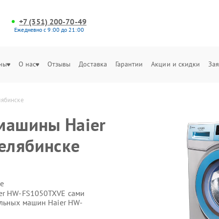
+7 (351) 200-70-49
Ежедневно с 9:00 до 21:00
ны
О нас
Отзывы
Доставка
Гарантии
Акции и скидки
Зая
лябинске
машины Haier
елябинске
е
ier HW-FS1050TXVE сами
альных машин Haier HW-