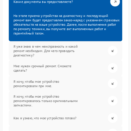
Какие документы вы предоставляете?
На этапе приема устройства на диагностику и последующий
ремонт вам будет предоставлен заказ-наряд с указанием страховых
обязательств на ваше устройство. Далее, после выполнения работ
по ремонту техники, вы получите акт выполненных работ и
гарантийный талон.
Я уже знаю в чем неисправность и какой
ремонт необходим. Для чего проводить
диагностику?
Мне нужен срочный ремонт. Сможете
сделать?
Я хочу, чтобы мое устройство
ремонтировали при мне.
Я хочу, чтобы мое устройство
ремонтировалось только оригинальными
запчастями.
Как я узнаю, что мое устройство готово?