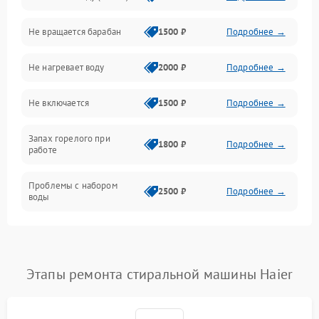
Не вращается барабан
1500 ₽
Подробнее →
Слив
Не нагревает воду
2000 ₽
Подробнее →
Программное обеспечение
Не включается
1500 ₽
Подробнее →
Запах горелого при
1800 ₽
Подробнее →
работе
Проблемы с набором
2500 ₽
Подробнее →
воды
Замена ТЭНа
2200 ₽
Подробнее →
Замена платы управления
2200 ₽
Подробнее →
Этапы ремонта стиральной машины Haier