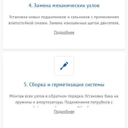
4. Замена механических узлов
Установка новых подшипников и сальников с применением
влагостойкой смазки. Замена изношенных щеток двигателя,
порванного ремня привода, неисправного сливного насоса
Подробнее
или поврежденной резиновой манжеты.
5. Сборка и герметизация системы
Монтаж всех узлов в обратном порядке. Установка бака на
пружины и амортизаторы. Подключение патрубков с
надежной фиксацией хомутами. Обработка стыков
Подробнее
герметиком для предотвращения возможных протечек воды.