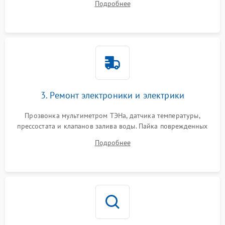
Подробнее
крестовины на износ, а манжеты люка на разрывы.
3. Ремонт электроники и электрики
Прозвонка мультиметром ТЭНа, датчика температуры,
прессостата и клапанов залива воды. Пайка поврежденных
дорожек или замена симисторов на плате управления.
Подробнее
Восстановление целостности проводки и контактов.