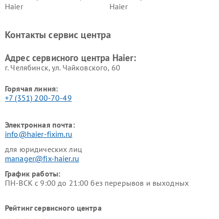
Haier
Haier
Ремонт варочных панелей
Ремонт морозильных камер
Haier
Haier
Контакты сервис центра
Ремонт роботов-пылесосов
Ремонт посудомоечных
Haier
машин Haier
Адрес сервисного центра Haier:
г. Челябинск, ул. Чайковского, 60
Горячая линия:
+7 (351) 200-70-49
Электронная почта:
info@haier-fixim.ru
для юридических лиц
manager@fix-haier.ru
График работы:
ПН-ВСК с 9:00 до 21:00 без перерывов и выходных
Рейтинг сервисного центра