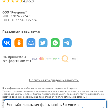
4.9-5.0
ООО "Русервис"
ИНН 7702633247
ОГРН 1077746335776
Поделиться в соц. сетях:
Мы принимаем
все формы оплаты
Политика конфиденциальности
Вся информация на сайте носит исключительно справочный характер.
Товарные знаки используются исключительно для описания устройств, в отношении которых
сервисные центры chl.haier-fixim.ru предоставляют услуги по ремонту. Услуги оказываются в
неавторизованных сервисных центрах chl.haier-fixim.ru, которые не связаны с
правообладателями товарных знаков или их официальными представителями.
Ремонт осуществляется для устройств, уже введенных в гражданский оборот в соответствии
Этот сайт использует файлы cookie. Вы можете
со статьей 1487 ГК РФ.