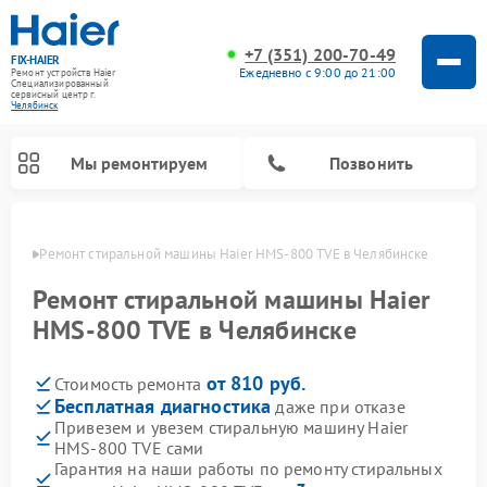
+7 (351) 200-70-49
FIX-HAIER
Ежедневно с 9:00 до 21:00
Ремонт устройств Haier
Специализированный
cервисный центр г.
Челябинск
Мы ремонтируем
Позвонить
инске
Ремонт стиральной машины Haier HMS-800 TVE в Челябинске
Ремонт стиральной машины Haier
HMS-800 TVE в Челябинске
от 810 руб.
Стоимость ремонта
Бесплатная диагностика
даже при отказе
Привезем и увезем стиральную машину Haier
HMS-800 TVE сами
Ремонт сушильных машин Haier
Ремонт морозильных камер Haier
Ремонт посудомоечных машин Haier
Ремонт варочных панелей Haier
Ремонт роботов-пылесосов Haier
Ремонт микроволновых печей Haier
Ремонт сушильных автоматов Haier
Гарантия на наши работы по ремонту стиральных