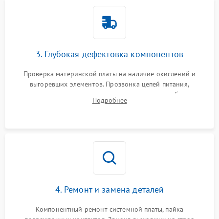
3. Глубокая дефектовка компонентов
Проверка материнской платы на наличие окислений и
выгоревших элементов. Прозвонка цепей питания,
тестирование приводных моторов колес и турбины
Подробнее
всасывания. Оценка состояния оптических и инфракрасных
датчиков, а также механизма лазерного дальномера.
4. Ремонт и замена деталей
Компонентный ремонт системной платы, пайка