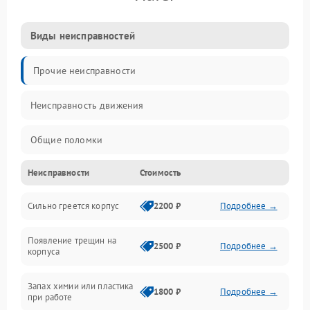
Виды неисправностей
Прочие неисправности
Неисправность движения
Общие поломки
Неисправности
Стоимость
Неисправность датчиков
Сильно греется корпус
2200 ₽
Подробнее →
Неисправность программного обеспечения
Появление трещин на
Проблемы с сигналом
2500 ₽
Подробнее →
корпуса
Неисправность резервуаров и систем подачи воды
Запах химии или пластика
1800 ₽
Подробнее →
при работе