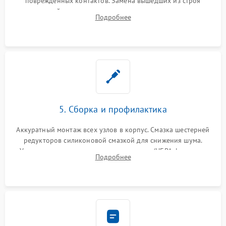
поврежденных контактов. Замена вышедших из строя
двигателей, изношенного аккумулятора, неисправного
Подробнее
лидара или помпы подачи воды. Восстановление шлейфов и
устранение последствий попадания влаги.
5. Сборка и профилактика
Аккуратный монтаж всех узлов в корпус. Смазка шестерней
редукторов силиконовой смазкой для снижения шума.
Установка новых расходных материалов (HEPA-фильтров,
Подробнее
микрофибры, щеток). Надежная фиксация разъемов и
проверка герметичности водяного контура.