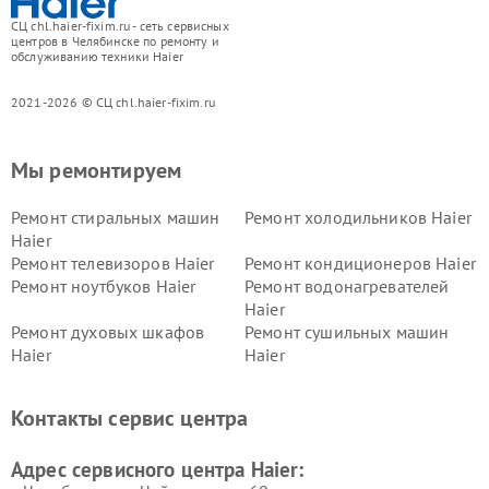
СЦ chl.haier-fixim.ru - сеть сервисных
центров в Челябинске по ремонту и
обслуживанию техники Haier
2021-2026 © СЦ chl.haier-fixim.ru
Мы ремонтируем
Ремонт стиральных машин
Ремонт холодильников Haier
Haier
Ремонт телевизоров Haier
Ремонт кондиционеров Haier
Ремонт ноутбуков Haier
Ремонт водонагревателей
Haier
Ремонт духовых шкафов
Ремонт сушильных машин
Haier
Haier
Ремонт варочных панелей
Ремонт морозильных камер
Haier
Haier
Контакты сервис центра
Ремонт роботов-пылесосов
Ремонт посудомоечных
Haier
машин Haier
Адрес сервисного центра Haier: