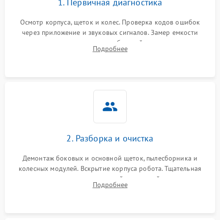
1. Первичная диагностика
Осмотр корпуса, щеток и колес. Проверка кодов ошибок
через приложение и звуковых сигналов. Замер емкости
аккумулятора и тестирование базовой станции зарядки.
Подробнее
Оценка работы лидара, бампера и датчиков падения для
локализации неисправности.
2. Разборка и очистка
Демонтаж боковых и основной щеток, пылесборника и
колесных модулей. Вскрытие корпуса робота. Тщательная
очистка внутренних полостей, шестерней и плат от
Подробнее
скопившейся пыли, волос и шерсти животных с
использованием сжатого воздуха и щеток.