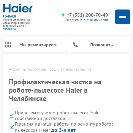
+7 (351) 200-70-49
FIX-HAIER
Ежедневно с 9:00 до 21:00
Ремонт устройств Haier
Специализированный
cервисный центр г.
Челябинск
Мы ремонтируем
Позвонить
инске
Робот-пылесос Haier профилактическая чистка
Профилактическая чистка на
роботе-пылесосе Haier в
Челябинске
Привезем и увезем робот-пылесос Haier
собственной доставкой
Гарантия на наши работы по ремонту роботов-
Ремонт стиральных машин Haier
Ремонт варочных панелей Haier
Ремонт посудомоечных машин Haier
Ремонт сушильных машин Haier
Ремонт морозильных камер Haier
Ремонт микроволновых печей Haier
Ремонт сушильных автоматов Haier
до 3-х лет
пылесосов Haier