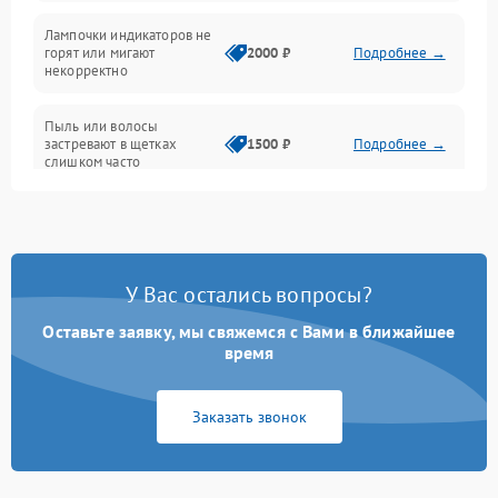
Проблемы с механикой
Лампочки индикаторов не
горят или мигают
2000 ₽
Подробнее →
Батарея
некорректно
Режим работы
Пыль или волосы
застревают в щетках
1500 ₽
Подробнее →
слишком часто
Программные сбои
У Вас остались вопросы?
Оставьте заявку, мы свяжемся с Вами в ближайшее
время
Заказать звонок