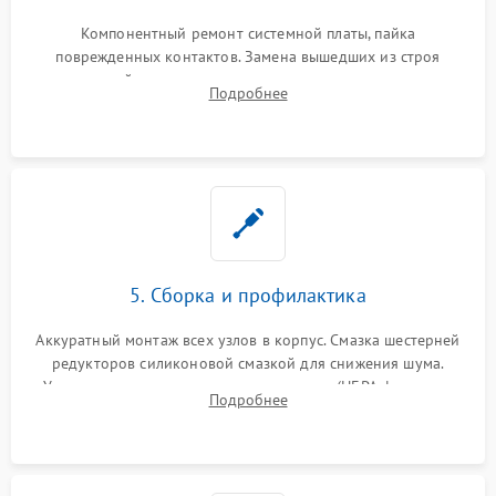
Компонентный ремонт системной платы, пайка
поврежденных контактов. Замена вышедших из строя
двигателей, изношенного аккумулятора, неисправного
Подробнее
лидара или помпы подачи воды. Восстановление шлейфов и
устранение последствий попадания влаги.
5. Сборка и профилактика
Аккуратный монтаж всех узлов в корпус. Смазка шестерней
редукторов силиконовой смазкой для снижения шума.
Установка новых расходных материалов (HEPA-фильтров,
Подробнее
микрофибры, щеток). Надежная фиксация разъемов и
проверка герметичности водяного контура.