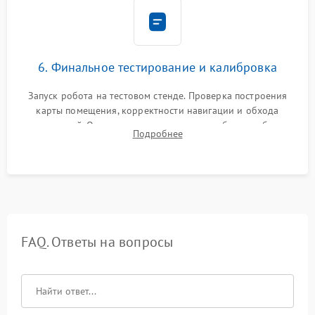
6. Финальное тестирование и калибровка
Запуск робота на тестовом стенде. Проверка построения
карты помещения, корректности навигации и обхода
препятствий. Оценка силы всасывания и работы турбины.
Подробнее
Тестирование автоматического возврата на док-станцию и
процесса зарядки.
FAQ. Ответы на вопросы