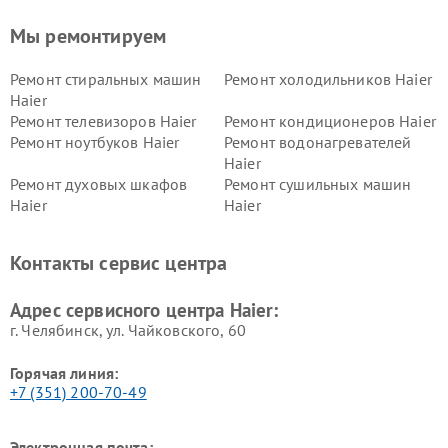
Мы ремонтируем
Ремонт стиральных машин
Ремонт холодильников Haier
Haier
Ремонт телевизоров Haier
Ремонт кондиционеров Haier
Ремонт ноутбуков Haier
Ремонт водонагревателей
Haier
Ремонт духовых шкафов
Ремонт сушильных машин
Haier
Haier
Ремонт варочных панелей
Ремонт морозильных камер
Haier
Haier
Контакты сервис центра
Ремонт роботов-пылесосов
Ремонт посудомоечных
Haier
машин Haier
Адрес сервисного центра Haier:
г. Челябинск, ул. Чайковского, 60
Горячая линия:
+7 (351) 200-70-49
Электронная почта: