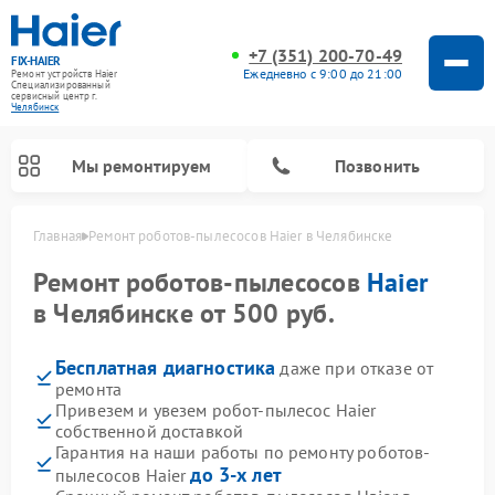
+7 (351) 200-70-49
FIX-HAIER
Ежедневно с 9:00 до 21:00
Ремонт устройств Haier
Специализированный
cервисный центр г.
Челябинск
Мы ремонтируем
Позвонить
Главная
Ремонт роботов-пылесосов Haier в Челябинске
Ремонт роботов-пылесосов
Haier
в Челябинске от 500 руб.
Бесплатная диагностика
даже при отказе от
ремонта
Привезем и увезем робот-пылесос Haier
собственной доставкой
Гарантия на наши работы по ремонту роботов-
Ремонт стиральных машин Haier
Ремонт варочных панелей Haier
Ремонт посудомоечных машин Haier
Ремонт сушильных машин Haier
Ремонт морозильных камер Haier
Ремонт микроволновых печей Haier
Ремонт сушильных автоматов Haier
до 3-х лет
пылесосов Haier