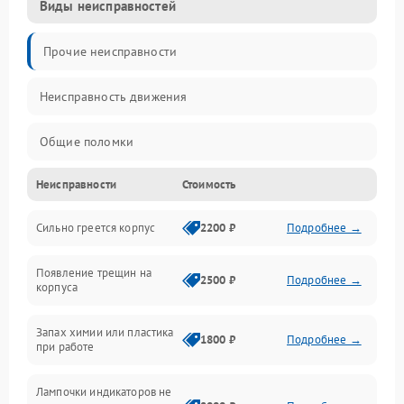
Виды неисправностей
Прочие неисправности
Неисправность движения
Общие поломки
Неисправности
Стоимость
Неисправность датчиков
Сильно греется корпус
2200 ₽
Подробнее →
Неисправность программного обеспечения
Появление трещин на
Проблемы с сигналом
2500 ₽
Подробнее →
корпуса
Неисправность резервуаров и систем подачи воды
Запах химии или пластика
1800 ₽
Подробнее →
при работе
Проблемы с механикой
Лампочки индикаторов не