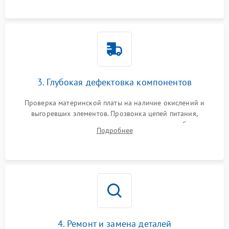
использованием сжатого воздуха и щеток.
3. Глубокая дефектовка компонентов
Проверка материнской платы на наличие окислений и
выгоревших элементов. Прозвонка цепей питания,
тестирование приводных моторов колес и турбины
Подробнее
всасывания. Оценка состояния оптических и инфракрасных
датчиков, а также механизма лазерного дальномера.
4. Ремонт и замена деталей