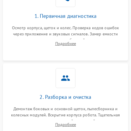
1. Первичная диагностика
Осмотр корпуса, щеток и колес. Проверка кодов ошибок
через приложение и звуковых сигналов. Замер емкости
аккумулятора и тестирование базовой станции зарядки.
Подробнее
Оценка работы лидара, бампера и датчиков падения для
локализации неисправности.
2. Разборка и очистка
Демонтаж боковых и основной щеток, пылесборника и
колесных модулей. Вскрытие корпуса робота. Тщательная
очистка внутренних полостей, шестерней и плат от
Подробнее
скопившейся пыли, волос и шерсти животных с