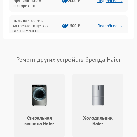
горят или мигают
2000 ₽
Подробнее →
Батарея
некорректно
Режим работы
Пыль или волосы
застревают в щетках
1500 ₽
Подробнее →
слишком часто
Программные сбои
Ремонт других устройств бренда Haier
Стиральная
Холодильник
машина Haier
Haier