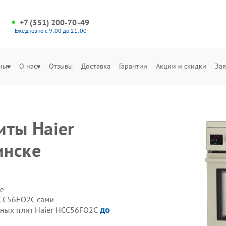
+7 (351) 200-70-49
Ежедневно с 9:00 до 21:00
ны
О нас
Отзывы
Доставка
Гарантии
Акции и скидки
Зая
иты Haier
инске
е
HCC56FO2C сами
до
нных плит Haier HCC56FO2C