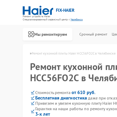
FIX-HAIER
Ремонт устройств Haier
Специализированный cервисный центр г.
Челябинск
Мы ремонтируем
Срочный ремонт
Це
 Haier в Челябинске
Ремонт кухонной плиты Haier HCC56FO2C в Челябинске
Ремонт кухонной пл
HCC56FO2C в Челяб
от 610 руб.
Стоимость ремонта
Бесплатная диагностика
даже при отказ
Привезем и увезем кухонную плиту Haier 
Гарантия на наши работы по ремонту кухо
3-х лет
Ремонт стиральных машин Haier
Ремонт водонагревателей Haier
Ремонт духовых шкафов Haier
Ремонт сушильных машин Haier
Ремонт варочных панелей Haier
Ремонт морозильных камер Haier
Ремонт роботов-пылесосов Haier
Ремонт посудомоечных машин Haier
Ремонт парогенераторов Haier
Ремонт микроволновых печей Haier
Ремонт сушильных автоматов Haier