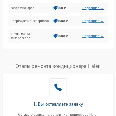
Работа системы
Засор фильтров
500 ₽
Подробнее →
Фильтрация
Повреждение испарителя
3000 ₽
Подробнее →
Хладагент
Утечка масла в
2000 ₽
Подробнее →
компрессоре
Повреждение
1500 ₽
Подробнее →
трубопроводов
Этапы ремонта кондиционера Haier
Неисправность
2000 ₽
Подробнее →
четырехходового клапана
Поломка подшипников
1500 ₽
Подробнее →
вентилятора
Повреждение корпуса
1000 ₽
Подробнее →
1. Вы оставляете заявку
Оставьте заявку на ремонт кондиционера Haier