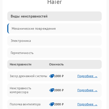
Haier
Виды неисправностей
Механические повреждения
Электроника
Герметичность
Неисправности
Стоимость
Механика
Засор дренажной системы
1000 ₽
Подробнее →
Управление
Неисправность
Электропитание
2000 ₽
Подробнее →
компрессора
Датчики
Поломка вентилятора
2000 ₽
Подробнее →