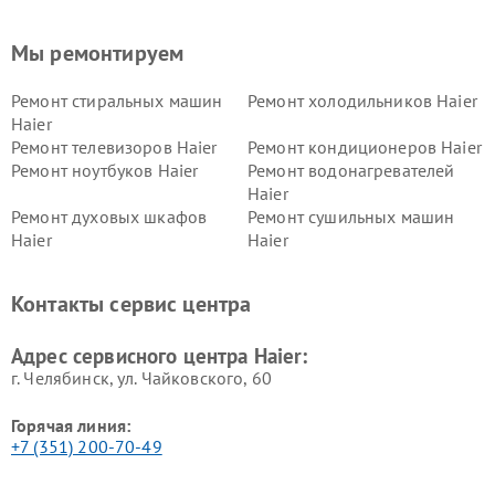
Мы ремонтируем
Ремонт стиральных машин
Ремонт холодильников Haier
Haier
Ремонт телевизоров Haier
Ремонт кондиционеров Haier
Ремонт ноутбуков Haier
Ремонт водонагревателей
Haier
Ремонт духовых шкафов
Ремонт сушильных машин
Haier
Haier
Ремонт варочных панелей
Ремонт морозильных камер
Haier
Haier
Контакты сервис центра
Ремонт роботов-пылесосов
Ремонт посудомоечных
Haier
машин Haier
Адрес сервисного центра Haier:
г. Челябинск, ул. Чайковского, 60
Горячая линия:
+7 (351) 200-70-49