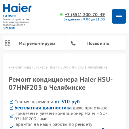
+7 (351) 200-70-49
FIX-HAIER
Ежедневно с 9:00 до 21:00
Ремонт устройств Haier
Специализированный
cервисный центр г.
Челябинск
Мы ремонтируем
Позвонить
инске
Ремонт кондиционера Haier HSU-07HNF203 в Челябинске
Ремонт кондиционера Haier HSU-
07HNF203 в Челябинске
от 310 руб.
Стоимость ремонта
Бесплатная диагностика
даже при отказе
Привезем и увезем кондиционер Haier HSU-
07HNF203 сами
Ремонт стиральных машин Haier
Ремонт сушильных машин Haier
Ремонт морозильных камер Haier
Ремонт посудомоечных машин Haier
Ремонт варочных панелей Haier
Ремонт роботов-пылесосов Haier
Ремонт микроволновых печей Haier
Ремонт сушильных автоматов Haier
Гарантия на наши работы по ремонту