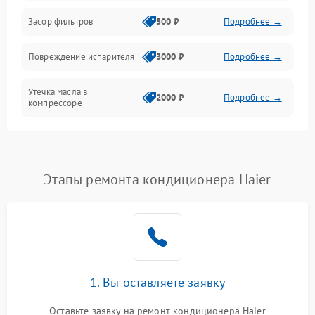
Работа системы
Засор фильтров
500 ₽
Подробнее →
Фильтрация
Повреждение испарителя
3000 ₽
Подробнее →
Хладагент
Утечка масла в
2000 ₽
Подробнее →
компрессоре
Повреждение
1500 ₽
Подробнее →
трубопроводов
Этапы ремонта кондиционера Haier
Неисправность
2000 ₽
Подробнее →
четырехходового клапана
Поломка подшипников
1500 ₽
Подробнее →
вентилятора
Повреждение корпуса
1000 ₽
Подробнее →
1. Вы оставляете заявку
Оставьте заявку на ремонт кондиционера Haier