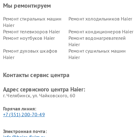
Мы ремонтируем
Ремонт стиральных машин
Ремонт холодильников Haier
Haier
Ремонт телевизоров Haier
Ремонт кондиционеров Haier
Ремонт ноутбуков Haier
Ремонт водонагревателей
Haier
Ремонт духовых шкафов
Ремонт сушильных машин
Haier
Haier
Ремонт варочных панелей
Ремонт морозильных камер
Haier
Haier
Контакты сервис центра
Ремонт роботов-пылесосов
Ремонт посудомоечных
Haier
машин Haier
Адрес сервисного центра Haier:
г. Челябинск, ул. Чайковского, 60
Горячая линия:
+7 (351) 200-70-49
Электронная почта: