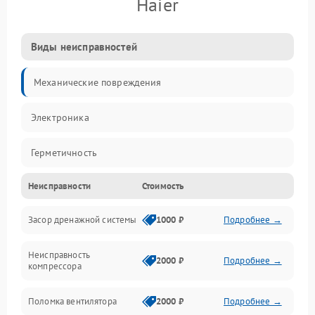
Haier
Виды неисправностей
Механические повреждения
Электроника
Герметичность
Неисправности
Стоимость
Механика
Засор дренажной системы
1000 ₽
Подробнее →
Управление
Неисправность
Электропитание
2000 ₽
Подробнее →
компрессора
Датчики
Поломка вентилятора
2000 ₽
Подробнее →