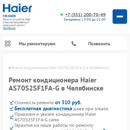
+7 (351) 200-70-49
FIX-HAIER
Ежедневно с 9:00 до 21:00
Ремонт устройств Haier
Специализированный
cервисный центр г.
Челябинск
Мы ремонтируем
Позвонить
инске
Ремонт кондиционера Haier AS70S2SF1FA-G в Челябинске
Ремонт кондиционера Haier
AS70S2SF1FA-G в Челябинске
от 310 руб.
Стоимость ремонта
Бесплатная диагностика
даже при отказе
Привезем и увезем кондиционер Haier
AS70S2SF1FA-G сами
Ремонт стиральных машин Haier
Ремонт сушильных машин Haier
Ремонт морозильных камер Haier
Ремонт посудомоечных машин Haier
Ремонт варочных панелей Haier
Ремонт роботов-пылесосов Haier
Ремонт микроволновых печей Haier
Ремонт сушильных автоматов Haier
Гарантия на наши работы по ремонту