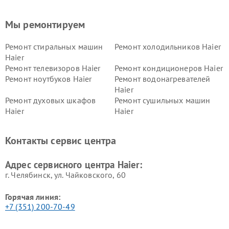
Мы ремонтируем
Ремонт стиральных машин
Ремонт холодильников Haier
Haier
Ремонт телевизоров Haier
Ремонт кондиционеров Haier
Ремонт ноутбуков Haier
Ремонт водонагревателей
Haier
Ремонт духовых шкафов
Ремонт сушильных машин
Haier
Haier
Ремонт варочных панелей
Ремонт морозильных камер
Haier
Haier
Контакты сервис центра
Ремонт роботов-пылесосов
Ремонт посудомоечных
Haier
машин Haier
Адрес сервисного центра Haier:
г. Челябинск, ул. Чайковского, 60
Горячая линия:
+7 (351) 200-70-49