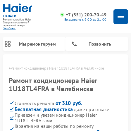
+7 (351) 200-70-49
FIX-HAIER
Ежедневно с 9:00 до 21:00
Ремонт устройств Haier
Специализированный
cервисный центр г.
Челябинск
Мы ремонтируем
Позвонить
инске
Ремонт кондиционера Haier 1U18TL4FRA в Челябинске
Ремонт кондиционера Haier
1U18TL4FRA в Челябинске
от 310 руб.
Стоимость ремонта
Бесплатная диагностика
даже при отказе
Привезем и увезем кондиционер Haier
1U18TL4FRA сами
Ремонт стиральных машин Haier
Ремонт сушильных машин Haier
Ремонт морозильных камер Haier
Ремонт посудомоечных машин Haier
Ремонт варочных панелей Haier
Ремонт роботов-пылесосов Haier
Ремонт микроволновых печей Haier
Ремонт сушильных автоматов Haier
Гарантия на наши работы по ремонту