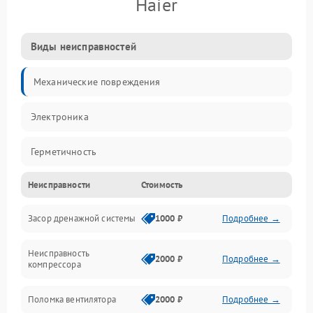
Haier
Виды неисправностей
Механические повреждения
Электроника
Герметичность
Неисправности
Стоимость
Механика
Засор дренажной системы
1000 ₽
Подробнее →
Управление
Неисправность
Электропитание
2000 ₽
Подробнее →
компрессора
Датчики
Поломка вентилятора
2000 ₽
Подробнее →