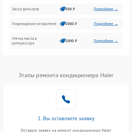
Работа системы
Засор фильтров
500 ₽
Подробнее →
Фильтрация
Повреждение испарителя
3000 ₽
Подробнее →
Хладагент
Утечка масла в
2000 ₽
Подробнее →
компрессоре
Повреждение
1500 ₽
Подробнее →
трубопроводов
Этапы ремонта кондиционера Haier
Неисправность
2000 ₽
Подробнее →
четырехходового клапана
Поломка подшипников
1500 ₽
Подробнее →
вентилятора
Повреждение корпуса
1000 ₽
Подробнее →
1. Вы оставляете заявку
Оставьте заявку на ремонт кондиционера Haier