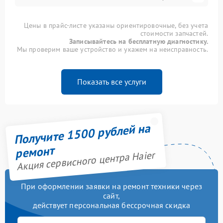
Цены в прайс-листе указаны ориентировочные, без учета
стоимости запчастей.
Записывайтесь на бесплатную диагностику.
Мы проверим ваше устройство и укажем на неисправность.
Показать все услуги
Получите 1500 рублей на
ремонт
Акция сервисного центра Haier
При оформлении заявки на ремонт техники через
сайт,
действует персональная бессрочная скидка