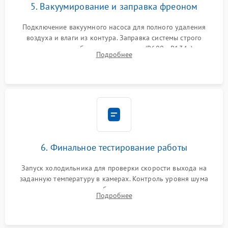
5. Вакуумирование и заправка фреоном
Подключение вакуумного насоса для полного удаления
воздуха и влаги из контура. Заправка системы строго
дозированным объемом хладагента (R600a, R134a) по
Подробнее
электронным весам. Контроль рабочего давления в системе.
6. Финальное тестирование работы
Запуск холодильника для проверки скорости выхода на
заданную температуру в камерах. Контроль уровня шума
компрессора, отсутствия обмерзания стенок и корректного
Подробнее
срабатывания системы автоматической оттайки.