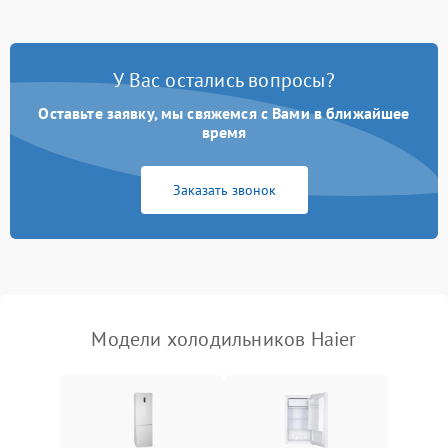
Не работает вентилятор
1800 ₽
Подробнее →
Поломка системы No Frost
2600 ₽
Подробнее →
У Вас остались вопросы?
Оставьте заявку, мы свяжемся с Вами в ближайшее
Образование конденсата
1800 ₽
Подробнее →
на стенках
время
Сбой в работе инвертора
2100 ₽
Подробнее →
Заказать звонок
Запах горелого при
2000 ₽
Подробнее →
работе
Не включается
1000 ₽
Подробнее →
холодильник
Модели холодильников Haier
Проблемы с системой
автоматической
1800 ₽
Подробнее →
разморозки