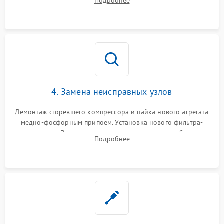
Подробнее
платы управления при сбоях алгоритмов.
4. Замена неисправных узлов
Демонтаж сгоревшего компрессора и пайка нового агрегата
медно-фосфорным припоем. Установка нового фильтра-
осушителя. Замена изношенных вентиляторов обдува,
Подробнее
сломанных заслонок или поврежденных дверных петель.