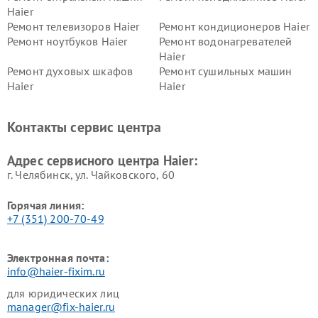
Haier
Ремонт телевизоров Haier
Ремонт кондиционеров Haier
Ремонт ноутбуков Haier
Ремонт водонагревателей
Haier
Ремонт духовых шкафов
Ремонт сушильных машин
Haier
Haier
Ремонт варочных панелей
Ремонт морозильных камер
Haier
Haier
Контакты сервис центра
Ремонт роботов-пылесосов
Ремонт посудомоечных
Haier
машин Haier
Адрес сервисного центра Haier:
г. Челябинск, ул. Чайковского, 60
Горячая линия:
+7 (351) 200-70-49
Электронная почта:
info@haier-fixim.ru
для юридических лиц
manager@fix-haier.ru