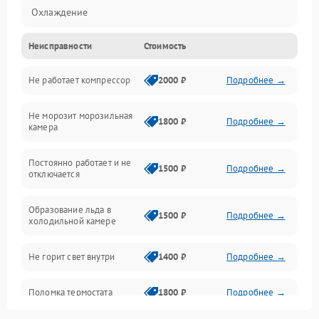
Охлаждение
Неисправности
Стоимость
Механика
Не работает компрессор
2000 ₽
Подробнее →
Электропитание
Не морозит морозильная
Дренаж
1800 ₽
Подробнее →
камера
Оттайка
Постоянно работает и не
1500 ₽
Подробнее →
отключается
Программное обеспечение
Образование льда в
1500 ₽
Подробнее →
холодильной камере
Не горит свет внутри
1400 ₽
Подробнее →
Поломка термостата
1800 ₽
Подробнее →