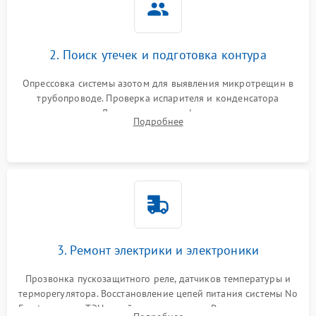
2. Поиск утечек и подготовка контура
Опрессовка системы азотом для выявления микротрещин в
трубопроводе. Проверка испарителя и конденсатора
течеискателем. Демонтаж старого фильтра-осушителя и
Подробнее
продувка капиллярной трубки для устранения засоров.
3. Ремонт электрики и электроники
Прозвонка пускозащитного реле, датчиков температуры и
терморегулятора. Восстановление цепей питания системы No
Frost, включая ТЭН оттайки и вентилятор. Ремонт или замена