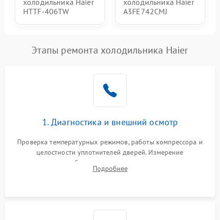
холодильника Haier
холодильника Haier
HTTF-406TW
A3FE742CMJ
Этапы ремонта холодильника Haier
1. Диагностика и внешний осмотр
Проверка температурных режимов, работы компрессора и
целостности уплотнителей дверей. Измерение
сопротивления обмоток мотора, проверка термостата и
Подробнее
считывание кодов ошибок с электронного дисплея.