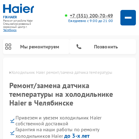
+7 (351) 200-70-49
FIX-HAIER
Ежедневно с 9:00 до 21:00
Ремонт устройств Haier
Специализированный
cервисный центр г.
Челябинск
Мы ремонтируем
Позвонить
инске
Холодильник Haier ремонт/замена датчика температуры
Ремонт/замена датчика
температуры на холодильнике
Haier в Челябинске
Привезем и увезем холодильник Haier
собственной доставкой
Гарантия на наши работы по ремонту
Ремонт стиральных машин Haier
Ремонт сушильных машин Haier
Ремонт морозильных камер Haier
Ремонт посудомоечных машин Haier
Ремонт варочных панелей Haier
Ремонт роботов-пылесосов Haier
Ремонт микроволновых печей Haier
Ремонт сушильных автоматов Haier
до 3-х лет
холодильников Haier