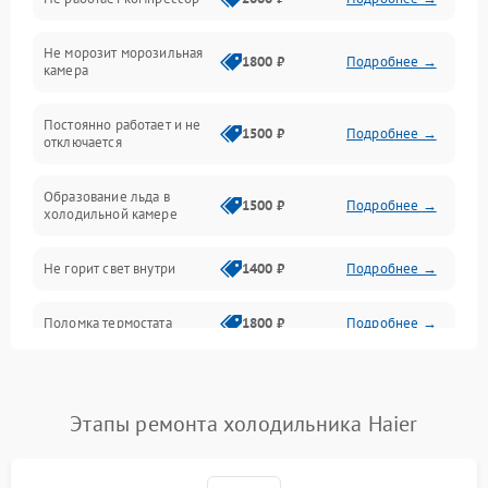
Электропитание
Не морозит морозильная
Дренаж
1800 ₽
Подробнее →
камера
Оттайка
Постоянно работает и не
1500 ₽
Подробнее →
отключается
Программное обеспечение
Образование льда в
1500 ₽
Подробнее →
холодильной камере
Не горит свет внутри
1400 ₽
Подробнее →
Поломка термостата
1800 ₽
Подробнее →
Не работает вентилятор
1800 ₽
Подробнее →
Этапы ремонта холодильника Haier
Поломка системы No Frost
2600 ₽
Подробнее →
Образование конденсата