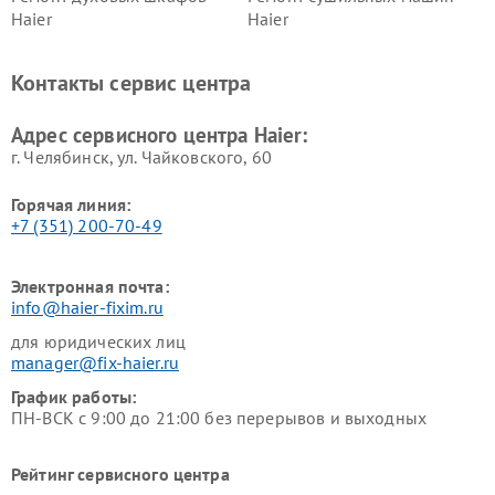
Haier
Haier
Ремонт варочных панелей
Ремонт морозильных камер
Haier
Haier
Контакты сервис центра
Ремонт роботов-пылесосов
Ремонт посудомоечных
Haier
машин Haier
Адрес сервисного центра Haier:
г. Челябинск, ул. Чайковского, 60
Горячая линия:
+7 (351) 200-70-49
Электронная почта:
info@haier-fixim.ru
для юридических лиц
manager@fix-haier.ru
График работы:
ПН-ВСК с 9:00 до 21:00 без перерывов и выходных
Рейтинг сервисного центра