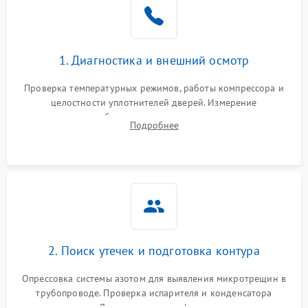
1800 ₽
Подробнее →
на стенках
Сбой в работе инвертора
2100 ₽
Подробнее →
1. Диагностика и внешний осмотр
Запах горелого при
2000 ₽
Подробнее →
Проверка температурных режимов, работы компрессора и
работе
целостности уплотнителей дверей. Измерение
сопротивления обмоток мотора, проверка термостата и
Не включается
Подробнее
1000 ₽
Подробнее →
считывание кодов ошибок с электронного дисплея.
холодильник
Проблемы с системой
автоматической
1800 ₽
Подробнее →
разморозки
2. Поиск утечек и подготовка контура
Опрессовка системы азотом для выявления микротрещин в
трубопроводе. Проверка испарителя и конденсатора
течеискателем. Демонтаж старого фильтра-осушителя и