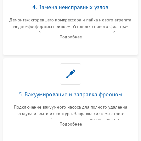
4. Замена неисправных узлов
Демонтаж сгоревшего компрессора и пайка нового агрегата
медно-фосфорным припоем. Установка нового фильтра-
осушителя. Замена изношенных вентиляторов обдува,
Подробнее
сломанных заслонок или поврежденных дверных петель.
5. Вакуумирование и заправка фреоном
Подключение вакуумного насоса для полного удаления
воздуха и влаги из контура. Заправка системы строго
дозированным объемом хладагента (R600a, R134a) по
Подробнее
электронным весам. Контроль рабочего давления в системе.