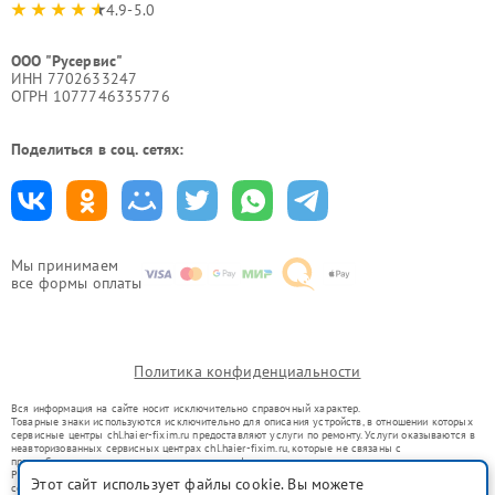
4.9-5.0
ООО "Русервис"
ИНН 7702633247
ОГРН 1077746335776
Поделиться в соц. сетях:
Мы принимаем
все формы оплаты
Политика конфиденциальности
Вся информация на сайте носит исключительно справочный характер.
Товарные знаки используются исключительно для описания устройств, в отношении которых
сервисные центры chl.haier-fixim.ru предоставляют услуги по ремонту. Услуги оказываются в
неавторизованных сервисных центрах chl.haier-fixim.ru, которые не связаны с
правообладателями товарных знаков или их официальными представителями.
Ремонт осуществляется для устройств, уже введенных в гражданский оборот в соответствии
Этот сайт использует файлы cookie. Вы можете
со статьей 1487 ГК РФ.