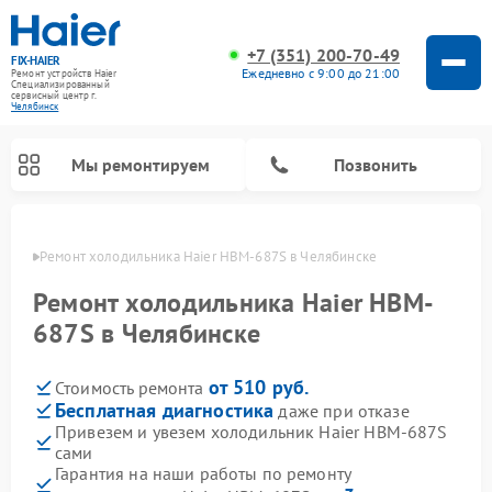
+7 (351) 200-70-49
FIX-HAIER
Ежедневно с 9:00 до 21:00
Ремонт устройств Haier
Специализированный
cервисный центр г.
Челябинск
Мы ремонтируем
Позвонить
инске
Ремонт холодильника Haier HBM-687S в Челябинске
Ремонт холодильника Haier HBM-
687S в Челябинске
от 510 руб.
Стоимость ремонта
Бесплатная диагностика
даже при отказе
Привезем и увезем холодильник Haier HBM-687S
сами
Ремонт стиральных машин Haier
Ремонт сушильных машин Haier
Ремонт морозильных камер Haier
Ремонт посудомоечных машин Haier
Ремонт варочных панелей Haier
Ремонт роботов-пылесосов Haier
Ремонт микроволновых печей Haier
Ремонт сушильных автоматов Haier
Гарантия на наши работы по ремонту