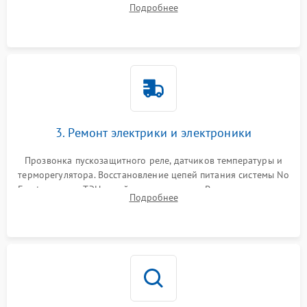
Подробнее
продувка капиллярной трубки для устранения засоров.
3. Ремонт электрики и электроники
Прозвонка пускозащитного реле, датчиков температуры и
терморегулятора. Восстановление цепей питания системы No
Frost, включая ТЭН оттайки и вентилятор. Ремонт или замена
Подробнее
платы управления при сбоях алгоритмов.