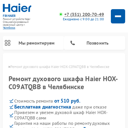
+7 (351) 200-70-49
FIX-HAIER
Ежедневно с 9:00 до 21:00
Ремонт устройств Haier
Специализированный
cервисный центр г.
Челябинск
Мы ремонтируем
Позвонить
инске
Ремонт духового шкафа Haier HOX-C09ATQBB в Челябинске
Ремонт духового шкафа Haier HOX-
C09ATQBB в Челябинске
от 510 руб.
Стоимость ремонта
Бесплатная диагностика
даже при отказе
Привезем и увезем духовой шкаф Haier HOX-
C09ATQBB сами
Ремонт стиральных машин Haier
Ремонт сушильных машин Haier
Ремонт морозильных камер Haier
Ремонт посудомоечных машин Haier
Ремонт варочных панелей Haier
Ремонт роботов-пылесосов Haier
Ремонт микроволновых печей Haier
Ремонт сушильных автоматов Haier
Гарантия на наши работы по ремонту духовых