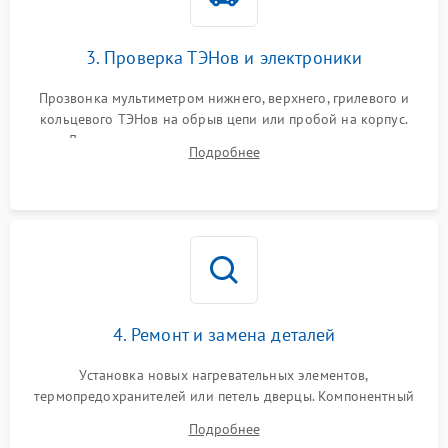
3. Проверка ТЭНов и электроники
Прозвонка мультиметром нижнего, верхнего, грилевого и
кольцевого ТЭНов на обрыв цепи или пробой на корпус.
Диагностика термостата, датчиков температуры,
Подробнее
переключателя режимов и мотора конвекции.
4. Ремонт и замена деталей
Установка новых нагревательных элементов,
термопредохранителей или петель дверцы. Компонентный
ремонт электронного модуля управления, замена
Подробнее
выгоревших реле, восстановление контактов и замена