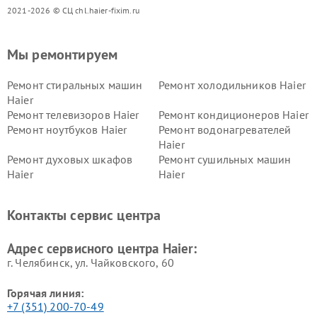
2021-2026 © СЦ chl.haier-fixim.ru
Мы ремонтируем
Ремонт стиральных машин
Ремонт холодильников Haier
Haier
Ремонт телевизоров Haier
Ремонт кондиционеров Haier
Ремонт ноутбуков Haier
Ремонт водонагревателей
Haier
Ремонт духовых шкафов
Ремонт сушильных машин
Haier
Haier
Ремонт варочных панелей
Ремонт морозильных камер
Haier
Haier
Контакты сервис центра
Ремонт роботов-пылесосов
Ремонт посудомоечных
Haier
машин Haier
Адрес сервисного центра Haier:
г. Челябинск, ул. Чайковского, 60
Горячая линия:
+7 (351) 200-70-49