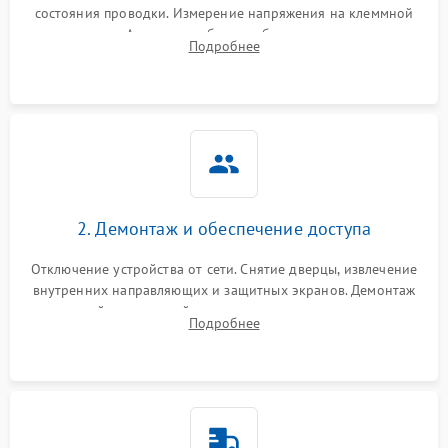
состояния проводки. Измерение напряжения на клеммной
колодке. Анализ жалоб на проблемы с нагревом,
Подробнее
конвекцией, панелью управления или блокировкой дверцы.
2. Демонтаж и обеспечение доступа
Отключение устройства от сети. Снятие дверцы, извлечение
внутренних направляющих и защитных экранов. Демонтаж
задней или верхней панели для прямого доступа к
Подробнее
нагревательным элементам, плате и вентиляторам.