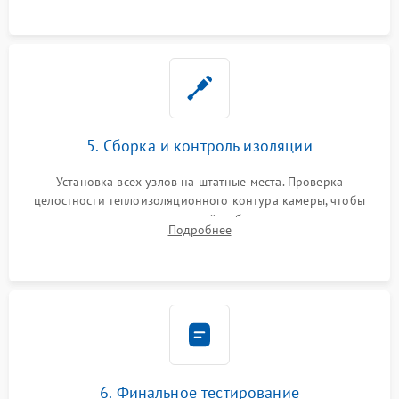
уплотнителя.
5. Сборка и контроль изоляции
Установка всех узлов на штатные места. Проверка
целостности теплоизоляционного контура камеры, чтобы
исключить перегрев кухонной мебели и потерю тепла.
Подробнее
Надежная фиксация клемм и сборка корпуса шкафа.
6. Финальное тестирование